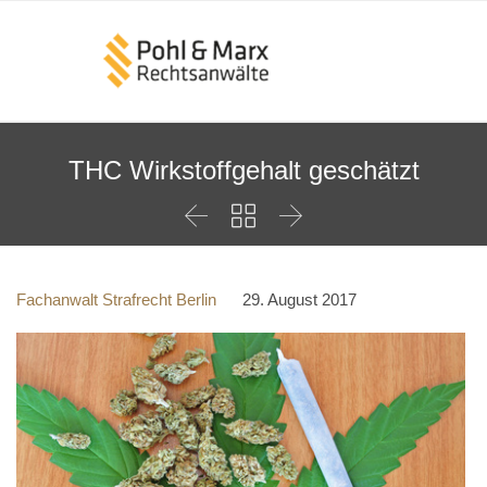
THC Wirkstoffgehalt geschätzt



Fachanwalt Strafrecht Berlin
29. August 2017