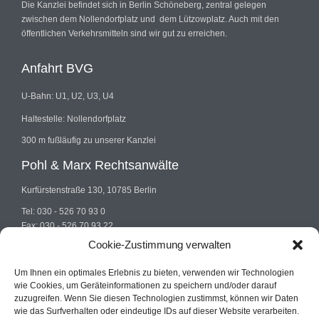
Die Kanzlei befindet sich in Berlin Schöneberg, zentral gelegen
zwischen dem Nollendorfplatz und dem Lützowplatz. Auch mit den
öffentlichen Verkehrsmitteln sind wir gut zu erreichen.
Anfahrt BVG
U-Bahn: U1, U2, U3, U4
Haltestelle: Nollendorfplatz
300 m fußläufig zu unserer Kanzlei
Pohl & Marx Rechtsanwälte
Kurfürstenstraße 130, 10785 Berlin
Tel: 030 - 526 70 93 0
Fax: 030 - 526 70 93 22
E-mail: info@pohlundmarx.de
Cookie-Zustimmung verwalten
Um Ihnen ein optimales Erlebnis zu bieten, verwenden wir Technologien
wie Cookies, um Geräteinformationen zu speichern und/oder darauf
zuzugreifen. Wenn Sie diesen Technologien zustimmst, können wir Daten
wie das Surfverhalten oder eindeutige IDs auf dieser Website verarbeiten.