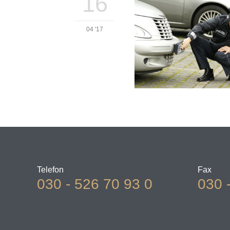
16
04 '17
Telefon
Fax
030 - 526 70 93 0
030 