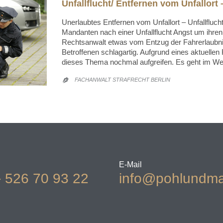
Unfallflucht/ Entfernen vom Unfallort
Unerlaubtes Entfernen vom Unfallort – Unfallfluch
Mandanten nach einer Unfallflucht Angst um ihre
Rechtsanwalt etwas vom Entzug der Fahrerlaubnis
Betroffenen schlagartig. Aufgrund eines aktuellen 
dieses Thema nochmal aufgreifen. Es geht im W
FACHANWALT STRAFRECHT BERLIN

E-Mail
- 526 70 93 22
info@pohlundma