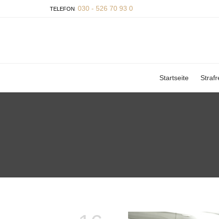
030 - 526 70 93 0
TELEFON
:
Startseite
Strafr