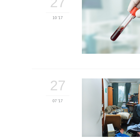
27
10 '17
27
07 '17