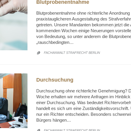
Blutprobenentnahme
Blutprobenentnahme ohne richterliche Anordnung 
praxistauglicheren Ausgestaltung des Strafverfahre
getreten. Unsere Mandanten bekommen jetzt die 
kommenden Wochen einige Neuerungen vorstellen 
von Bedeutung, so unter anderem die Blutproben
„rauschbedingten…
FACHANWALT STRAFRECHT BERLIN

Durchsuchung
Durchsuchung ohne richterliche Genehmigung? D
Woche erhalten wir mehrere Anfragen im Hinblick
einer Durchsuchung. Was bedeutet Richtervorbeh
handelt es sich um eine Zuständigkeitsvorschrif
nur ein Richter entscheiden. Besonders schwerwie
Bürgers hängen…
FACHANWALT STRAFRECHT BERLIN
