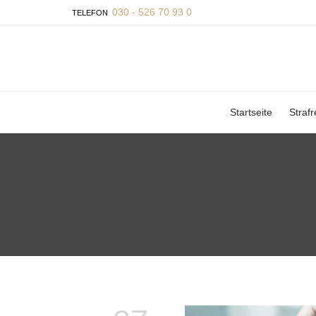
030 - 526 70 93 0
TELEFON
:
Startseite
Strafr