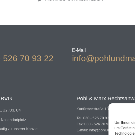
E-Mail
- 526 70 93 22
info@pohlundma
t BVG
Pohl & Marx Rechtsanw
Kurfürstenstraße 130, 10785 Berlin
, U2, U3, U4
Tel: 030 - 526 70 93 0
: Nollendorfplatz
Um Ihnen ei
Fax: 030 - 526 70 93 22
um Gerätein
äufig zu unserer Kanzlei
E-mail: info@pohlundmarx.de
Technologien