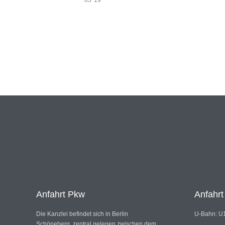
03 '19
Anfahrt Pkw
Anfahr
Die Kanzlei befindet sich in Berlin
U-Bahn: U1
Schöneberg, zentral gelegen zwischen dem