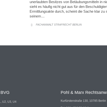
unerlaubten Besitzes von Betäubungsmitteln in ni
sieht es häufig nicht gut aus für den Beschuldigten
Ermittlungsakte durch, scheint die Sache klar zu
seinem…
FACHANWALT STRAFRECHT BERLIN

t BVG
Pohl & Marx Rechtsanw
Kurfürstenstraße 130, 10785 Berlin
, U2, U3, U4