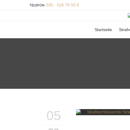
030 - 526 70 93 0
TELEFON
:
Startseite
Strafr
05