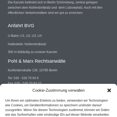
Die Kanzlei befindet sich in Berlin Schöneberg, zentral gelegen
zwischen dem Nollendorfplatz und dem Lützowplatz. Auch mit den
öffentlichen Verkehrsmitteln sind wir gut zu erreichen.
Anfahrt BVG
U-Bahn: U1, U2, U3, U4
Haltestelle: Nollendorfplatz
300 m fußläufig zu unserer Kanzlei
Pohl & Marx Rechtsanwälte
Kurfürstenstraße 130, 10785 Berlin
Tel: 030 - 526 70 93 0
Fax: 030 - 526 70 93 22
E-mail: info@pohlundmarx.de
Cookie-Zustimmung verwalten
Um Ihnen ein optimales Erlebnis zu bieten, verwenden wir Technologien
wie Cookies, um Geräteinformationen zu speichern und/oder darauf
zuzugreifen. Wenn Sie diesen Technologien zustimmst, können wir Daten
wie das Surfverhalten oder eindeutige IDs auf dieser Website verarbeiten.