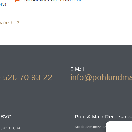
rafrecht_3
E-Mail
- 526 70 93 22
info@pohlundma
t BVG
Pohl & Marx Rechtsanw
Kurfürstenstraße 130, 10785 Berlin
, U2, U3, U4