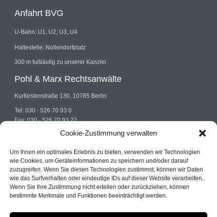
Anfahrt BVG
U-Bahn: U1, U2, U3, U4
Haltestelle: Nollendorfplatz
300 m fußläufig zu unserer Kanzlei
Pohl & Marx Rechtsanwälte
Kurfürstenstraße 130, 10785 Berlin
Tel: 030 - 526 70 93 0
Fax: 030 - 526 70 93 22
E-mail: info@pohlundmarx.de
Cookie-Zustimmung verwalten
Um Ihnen ein optimales Erlebnis zu bieten, verwenden wir Technologien
wie Cookies, um Geräteinformationen zu speichern und/oder darauf
zuzugreifen. Wenn Sie diesen Technologien zustimmst, können wir Daten
wie das Surfverhalten oder eindeutige IDs auf dieser Website verarbeiten.
Wenn Sie Ihre Zustimmung nicht erteilen oder zurückziehen, können
© 2022
Pohl & Marx
| Fachanwalt Strafrecht Berlin
bestimmte Merkmale und Funktionen beeinträchtigt werden.