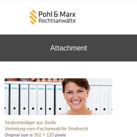
Attachment
Strafverteidiger aus Berlin
Vertretung-vom-Fachanwalt-für-Strafrecht
352 × 120
Original size is
pixels