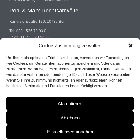
Pohl & Marx Rechtsanwälte
Kurfürstenstraße 130, 10785 Berlin
Tel: 030 - 526 70 93 0
Fax: 030 - 526 70 93 22
E-mail: info@pohlundmarx.de
Cookie-Zustimmung verwalten
Um Ihnen ein optimales Erlebnis zu bieten, verwenden wir Technologien
wie Cookies, um Geräteinformationen zu speichern und/oder darauf
zuzugreifen. Wenn Sie diesen Technologien zustimmst, können wir Daten
wie das Surfverhalten oder eindeutige IDs auf dieser Website verarbeiten.
Wenn Sie Ihre Zustimmung nicht erteilen oder zurückziehen, können
© 2022
Pohl & Marx
| Fachanwalt Strafrecht Berlin
bestimmte Merkmale und Funktionen beeinträchtigt werden.
Akzeptieren
Ablehnen
Impressum
Einstellungen ansehen