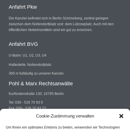
Anfahrt Pkw
Die Kanzlei befindet sich in Berlin Schöneberg, zentral gelegen
zwischen dem Nollendorfplatz und dem Lützowplatz. Auch mit den
öffentlichen Verkehrsmitteln sind wir gut zu erreichen.
Anfahrt BVG
U-Bahn: U1, U2, U3, U4
Haltestelle: Nollendorfplatz
300 m fußläufig zu unserer Kanzlei
Pohl & Marx Rechtsanwälte
Kurfürstenstraße 130, 10785 Berlin
Tel: 030 - 526 70 93 0
Fax: 030 - 526 70 93 22
E-mail: info@pohlundmarx.de
Cookie-Zustimmung verwalten
Um Ihnen ein optimales Erlebnis zu bieten, verwenden wir Technologien