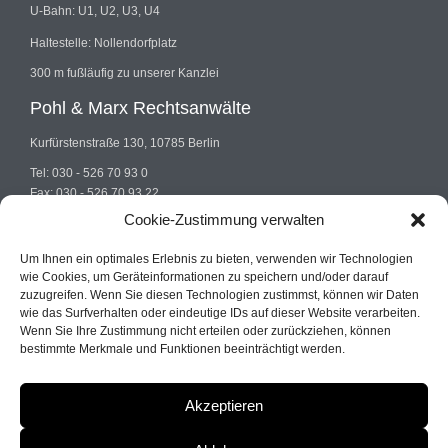
U-Bahn: U1, U2, U3, U4
Haltestelle: Nollendorfplatz
300 m fußläufig zu unserer Kanzlei
Pohl & Marx Rechtsanwälte
Kurfürstenstraße 130, 10785 Berlin
Tel: 030 - 526 70 93 0
Fax: 030 - 526 70 93 22
E-mail: info@pohlundmarx.de
Cookie-Zustimmung verwalten
Um Ihnen ein optimales Erlebnis zu bieten, verwenden wir Technologien
wie Cookies, um Geräteinformationen zu speichern und/oder darauf
zuzugreifen. Wenn Sie diesen Technologien zustimmst, können wir Daten
wie das Surfverhalten oder eindeutige IDs auf dieser Website verarbeiten.
Wenn Sie Ihre Zustimmung nicht erteilen oder zurückziehen, können
© 2022
Pohl & Marx
| Fachanwalt Strafrecht Berlin
bestimmte Merkmale und Funktionen beeinträchtigt werden.
Akzeptieren