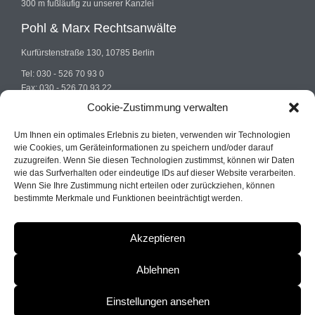
300 m fußläufig zu unserer Kanzlei
Pohl & Marx Rechtsanwälte
Kurfürstenstraße 130, 10785 Berlin
Tel: 030 - 526 70 93 0
Fax: 030 - 526 70 93 22
E-mail: info@pohlundmarx.de
Cookie-Zustimmung verwalten
Um Ihnen ein optimales Erlebnis zu bieten, verwenden wir Technologien
wie Cookies, um Geräteinformationen zu speichern und/oder darauf
zuzugreifen. Wenn Sie diesen Technologien zustimmst, können wir Daten
wie das Surfverhalten oder eindeutige IDs auf dieser Website verarbeiten.
Wenn Sie Ihre Zustimmung nicht erteilen oder zurückziehen, können
© 2022
Pohl & Marx
| Fachanwalt Strafrecht Berlin
bestimmte Merkmale und Funktionen beeinträchtigt werden.
Akzeptieren
Ablehnen
Impressum
Einstellungen ansehen