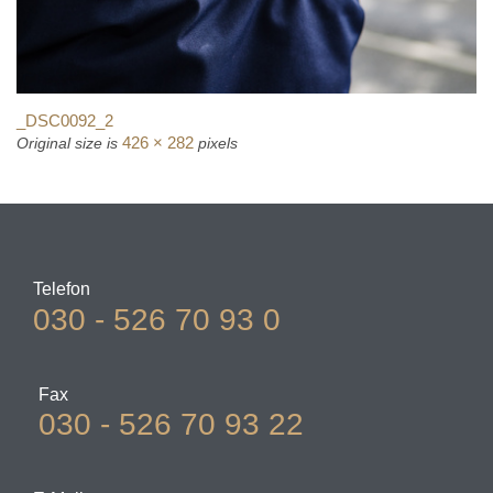
_DSC0092_2
426 × 282
Original size is
pixels
Telefon
030 - 526 70 93 0
Fax
030 - 526 70 93 22