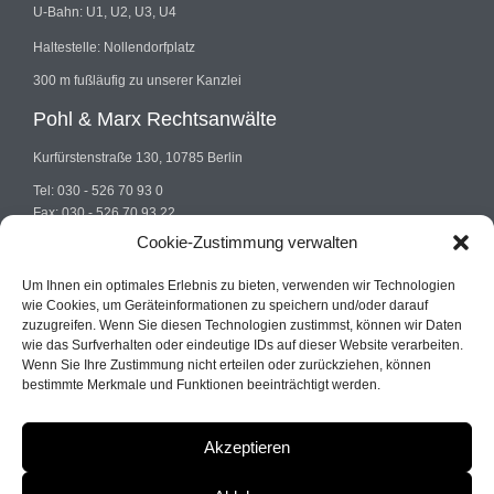
U-Bahn: U1, U2, U3, U4
Haltestelle: Nollendorfplatz
300 m fußläufig zu unserer Kanzlei
Pohl & Marx Rechtsanwälte
Kurfürstenstraße 130, 10785 Berlin
Tel: 030 - 526 70 93 0
Fax: 030 - 526 70 93 22
E-mail: info@pohlundmarx.de
Cookie-Zustimmung verwalten
Um Ihnen ein optimales Erlebnis zu bieten, verwenden wir Technologien
wie Cookies, um Geräteinformationen zu speichern und/oder darauf
zuzugreifen. Wenn Sie diesen Technologien zustimmst, können wir Daten
wie das Surfverhalten oder eindeutige IDs auf dieser Website verarbeiten.
Wenn Sie Ihre Zustimmung nicht erteilen oder zurückziehen, können
© 2022
Pohl & Marx
| Fachanwalt Strafrecht Berlin
bestimmte Merkmale und Funktionen beeinträchtigt werden.
Akzeptieren