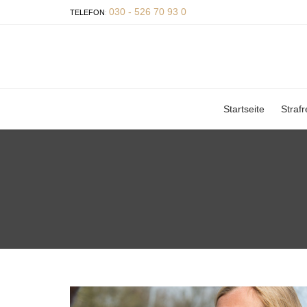
030 - 526 70 93 0
TELEFON
:
Startseite
Strafr