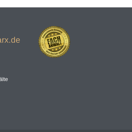
rx.de
älte