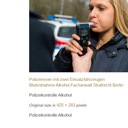
Polizeirevier mit zwei Einsatzfahrzeugen
Blutsntnahme Alkohol Fachanwalt Strafrecht Berlin
Polizeikontrolle Alkohol
425 × 283
Original size is
pixels
Polizeikontrolle Alkohol